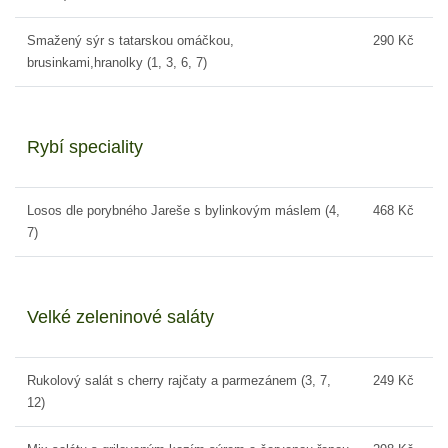
Smažený sýr s tatarskou omáčkou,
290 Kč
brusinkami,hranolky (1, 3, 6, 7)
Rybí speciality
Losos dle porybného Jareše s bylinkovým máslem (4,
468 Kč
7)
Velké zeleninové saláty
Rukolový salát s cherry rajčaty a parmezánem (3, 7,
249 Kč
12)