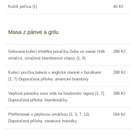
Košík pečiva (1)
45 Kč
Masa z pánve a grilu
Grilovaná kuřecí křidélka poručíka Duba ve sweet chilli
298 Kč
omáčce, smažené bramborové chipsy (1, 6)
Kuřecí prsíčka balená v anglické slanině s fazolkami
298 Kč
(1, 7) Doporučená příloha: americké brambory
Vepřová panenka sous vide na houbovém ragout (1, 7)
398 Kč
Doporučená příloha: bramboráčky
Pfeffersteak s pepřovou omáčkou (1, 3, 7, 12)
564 Kč
Doporučená příloha: steakové hranolky