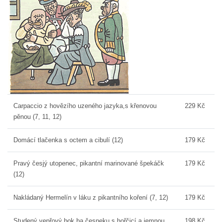
Carpaccio z hovězího uzeného jazyka,s křenovou
229 Kč
pěnou (7, 11, 12)
Domácí tlačenka s octem a cibulí (12)
179 Kč
Pravý česjý utopenec, pikantní marinované špekáčk
179 Kč
(12)
Nakládaný Hermelín v láku z pikantního koření (7, 12)
179 Kč
Studený vepřový bok ba česneku s hořčicí a jemnou
198 Kč