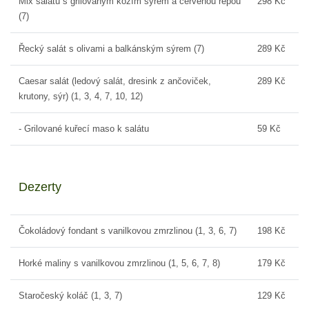
Mix salátu s grilovaným kozím sýrem a červenou řepou
298 Kč
(7)
Řecký salát s olivami a balkánským sýrem (7)
289 Kč
Caesar salát (ledový salát, dresink z ančoviček,
289 Kč
krutony, sýr) (1, 3, 4, 7, 10, 12)
- Grilované kuřecí maso k salátu
59 Kč
Dezerty
Čokoládový fondant s vanilkovou zmrzlinou (1, 3, 6, 7)
198 Kč
Horké maliny s vanilkovou zmrzlinou (1, 5, 6, 7, 8)
179 Kč
Staročeský koláč (1, 3, 7)
129 Kč