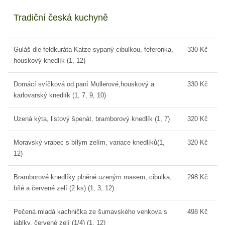
Tradiční česká kuchyně
Guláš dle feldkuráta Katze sypaný cibulkou, feferonka,
330 Kč
houskový knedlík (1, 12)
Domácí svíčková od paní Müllerové,houskový a
330 Kč
karlovarský knedlík (1, 7, 9, 10)
Uzená kýta, listový špenát, bramborový knedlík (1, 7)
320 Kč
Moravský vrabec s bílým zelím, variace knedlíků(1,
320 Kč
12)
Bramborové knedlíky plněné uzeným masem, cibulka,
298 Kč
bílé a červené zelí (2 ks) (1, 3, 12)
Pečená mladá kachnička ze šumavského venkova s
498 Kč
jablky, červené zelí (1/4) (1, 12)