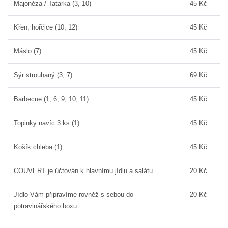
Majonéza / Tatarka (3, 10)
45 Kč
Křen, hořčice (10, 12)
45 Kč
Máslo (7)
45 Kč
Sýr strouhaný (3, 7)
69 Kč
Barbecue (1, 6, 9, 10, 11)
45 Kč
Topinky navíc 3 ks (1)
45 Kč
Košík chleba (1)
45 Kč
COUVERT je účtován k hlavnímu jídlu a salátu
20 Kč
Jídlo Vám připravíme rovněž s sebou do
20 Kč
potravinářského boxu