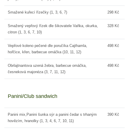
Smažené kuřecí řízečky (1, 3, 6, 7)
298 Kč
Smažený vepřový řízek dle šikovatele Vaňka, okurka,
328 Kč
citron (1, 3, 6, 7, 10)
Vepřové koleno pečené dle poručíka Cajthamla,
498 Kč
hořčice, křen, barbecue omáčka (10, 11, 12)
Obrlajtnantova uzená žebra, barbecue omáčka,
498 Kč
česneková majonéza (3, 7, 11, 12)
Panini/Club sandwich
Panini mix,Panini šunka sýr a panini čedar s trhaným
390 Kč
hovězím, hranolky (1, 3, 4, 6, 7, 10, 11)