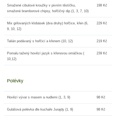
Smažené cibulové kroužky v pivním těstíčku,
198 Kč
smažené bramborové chipsy, hořčičný dip (1, 3, 7, 10)
Mix grilovaných klobásek (dva druhy) hořčice, křen (6,
229 Kč
9, 10, 12)
Talián podávaný s hořčicí a křenem (10, 12)
219 Kč
Pomalu tažený hovězí jazyk s křenovou omáčkou (
239 Kč
10,12)
Polévky
Hovězí vývar s masem a nudlemi (1, 3, 9)
98 Kč
Gulášová polévka dle kuchaře Jurajdy (1, 9)
98 Kč