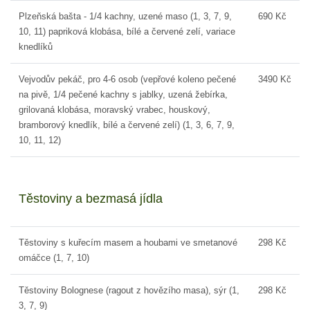
Plzeňská bašta - 1/4 kachny, uzené maso (1, 3, 7, 9,
690 Kč
10, 11) papriková klobása, bílé a červené zelí, variace
knedlíků
Vejvodův pekáč, pro 4-6 osob (vepřové koleno pečené
3490 Kč
na pivě, 1/4 pečené kachny s jablky, uzená žebírka,
grilovaná klobása, moravský vrabec, houskový,
bramborový knedlík, bílé a červené zelí) (1, 3, 6, 7, 9,
10, 11, 12)
Těstoviny a bezmasá jídla
Těstoviny s kuřecím masem a houbami ve smetanové
298 Kč
omáčce (1, 7, 10)
Těstoviny Bolognese (ragout z hovězího masa), sýr (1,
298 Kč
3, 7, 9)