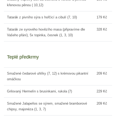
křenovou pěnou ( 10,12)
Tatarák z pivního sýra s hořčicí a cibulí (7, 10)
179 Kč
Tatarák ze syrového hovězího masa (připravíme dle
328 Kč
Vašeho přání), 5x topinka, česnek (1, 3, 10)
Teplé předkrmy
Smažené čedarové uhlíky (7, 12) s krémovou pikantní
209 Kč
omáčkou
Grilovaný Hermelín s brusinkami, rukola (7)
229 Kč
Smažené Jalapeňos se sýrem, smažené bramborové
209 Kč
chipsy, majonéza (1, 3, 7)